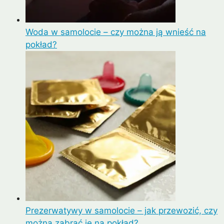
Woda w samolocie – czy można ją wnieść na
pokład?
Prezerwatywy w samolocie – jak przewozić, czy
można zabrać je na pokład?