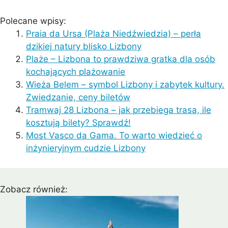
Polecane wpisy:
Praia da Ursa (Plaża Niedźwiedzia) – perła
dzikiej natury blisko Lizbony
Plaże – Lizbona to prawdziwa gratka dla osób
kochających plażowanie
Wieża Belem – symbol Lizbony i zabytek kultury.
Zwiedzanie, ceny biletów
Tramwaj 28 Lizbona – jak przebiega trasa, ile
kosztują bilety? Sprawdź!
Most Vasco da Gama. To warto wiedzieć o
inżynieryjnym cudzie Lizbony
Zobacz również: