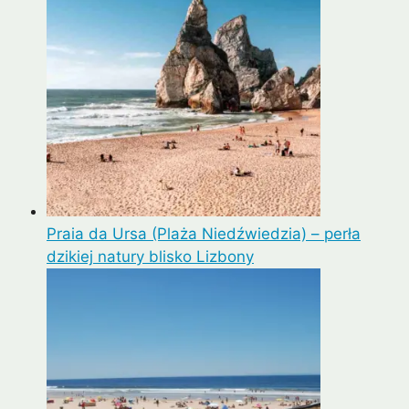
Praia da Ursa (Plaża Niedźwiedzia) – perła
dzikiej natury blisko Lizbony