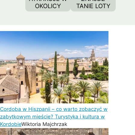
OKOLICY
TANIE LOTY
Cordoba w Hiszpanii – co warto zobaczyć w
zabytkowym mieście? Turystyka i kultura w
Kordobie
Wiktoria Majchrzak