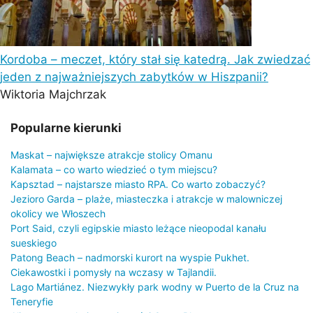
Kordoba – meczet, który stał się katedrą. Jak zwiedzać
jeden z najważniejszych zabytków w Hiszpanii?
Wiktoria Majchrzak
Popularne kierunki
Maskat – największe atrakcje stolicy Omanu
Kalamata – co warto wiedzieć o tym miejscu?
Kapsztad – najstarsze miasto RPA. Co warto zobaczyć?
Jezioro Garda – plaże, miasteczka i atrakcje w malowniczej
okolicy we Włoszech
Port Said, czyli egipskie miasto leżące nieopodal kanału
sueskiego
Patong Beach – nadmorski kurort na wyspie Pukhet.
Ciekawostki i pomysły na wczasy w Tajlandii.
Lago Martiánez. Niezwykły park wodny w Puerto de la Cruz na
Teneryfie