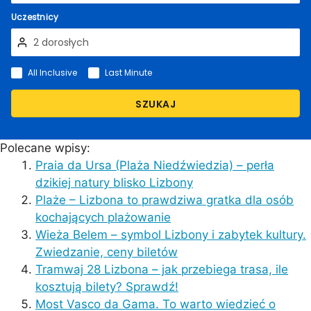
Uczestnicy
All Inclusive
Last Minute
SZUKAJ
Polecane wpisy:
Praia da Ursa (Plaża Niedźwiedzia) – perła
dzikiej natury blisko Lizbony
Plaże – Lizbona to prawdziwa gratka dla osób
kochających plażowanie
Wieża Belem – symbol Lizbony i zabytek kultury.
Zwiedzanie, ceny biletów
Tramwaj 28 Lizbona – jak przebiega trasa, ile
kosztują bilety? Sprawdź!
Most Vasco da Gama. To warto wiedzieć o