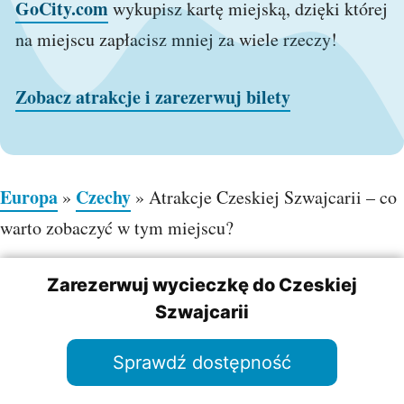
GoCity.com
wykupisz kartę miejską, dzięki której
na miejscu zapłacisz mniej za wiele rzeczy!
Zobacz atrakcje i zarezerwuj bilety
Europa
Czechy
»
»
Atrakcje Czeskiej Szwajcarii – co
warto zobaczyć w tym miejscu?
Powered by
GetYourGuide
Zarezerwuj wycieczkę do Czeskiej
Polecane wpisy:
Szwajcarii
Praia da Ursa (Plaża Niedźwiedzia) – perła
dzikiej natury blisko Lizbony
Sprawdź dostępność
Plaże – Lizbona to prawdziwa gratka dla osób
kochających plażowanie