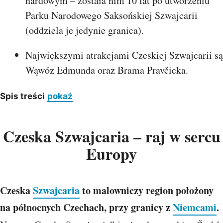
nardowym – została nim 10 lat po utworzeniu
Parku Narodowego Saksońskiej Szwajcarii
(oddziela je jedynie granica).
Największymi atrakcjami Czeskiej Szwajcarii są
Wąwóz Edmunda oraz Brama Pravčicka.
Spis treści
pokaż
Czeska Szwajcaria – raj w sercu
Europy
Czeska
Szwajcaria
to malowniczy region położony
na północnych Czechach, przy granicy z
Niemcami
.