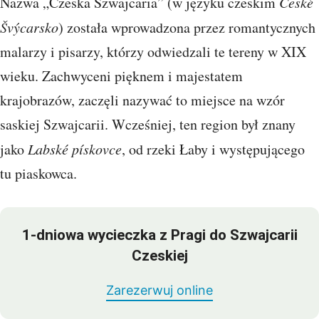
Nazwa „Czeska Szwajcaria” (w języku czeskim
České
Švýcarsko
) została wprowadzona przez romantycznych
malarzy i pisarzy, którzy odwiedzali te tereny w XIX
wieku. Zachwyceni pięknem i majestatem
krajobrazów, zaczęli nazywać to miejsce na wzór
saskiej Szwajcarii. Wcześniej, ten region był znany
jako
Labské pískovce
, od rzeki Łaby i występującego
tu piaskowca.
1-dniowa wycieczka z Pragi do Szwajcarii
Czeskiej
Zarezerwuj online