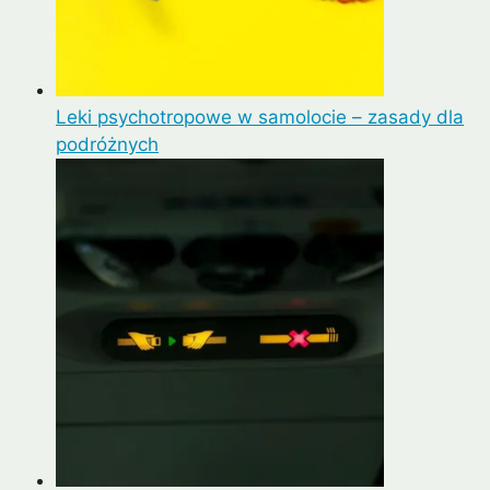
Leki psychotropowe w samolocie – zasady dla
podróżnych