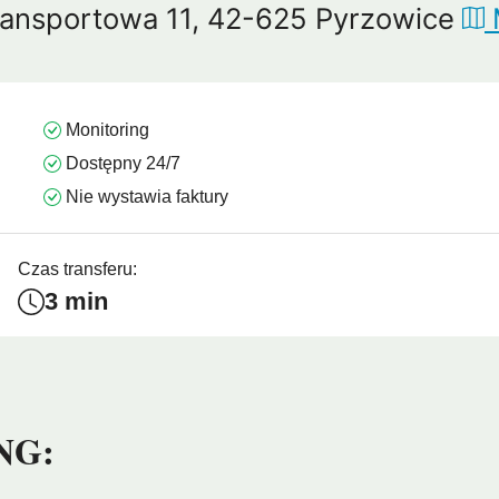
Transportowa 11, 42-625 Pyrzowice
mui
Arrecife
Larnaka
Agadir
Como
Koh 
Monitoring
Dostępny 24/7
Nie wystawia faktury
Czas transferu:
3 min
NG: