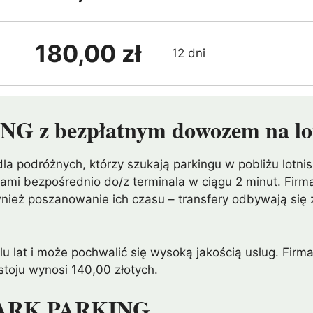
180,00 zł
12 dni
G z bezpłatnym dowozem na lo
a podróżnych, którzy szukają parkingu w pobliżu lotni
żami bezpośrednio do/z terminala w ciągu 2 minut. Fi
ównież poszanowanie ich czasu – transfery odbywają się
 lat i może pochwalić się wysoką jakością usług. Firma
stoju wynosi 140,00 złotych.
-PARK PARKING