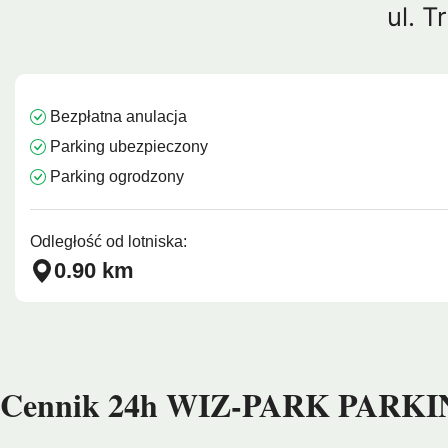
ul. 
Barcelona
Protaras
Costa Calma
Koh Sa
Bezpłatna anulacja
Parking ubezpieczony
Parking ogrodzony
Odległość od lotniska:
0.90 km
Cennik 24h WIZ-PARK PARKI