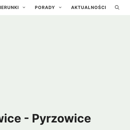
IERUNKI
PORADY
AKTUALNOŚCI
a
Kuba
Brazylia
Urugwaj
ice - Pyrzowice