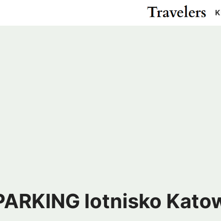
K
Cypr
Egipt
Gwatemala
Kanad
Izrael
Japonia
Meksyk
USA
ża
Katar
Malezja
Pakistan
Rosja
r
Tajlandia
Turcja
m
ZEA
Madagaskar
Maroko
Argentyna
Chile
us
RPA
Zanzibar
Kolumbia
Peru
ielonego Przylądka
Wenezuela
ARKING lotnisko Katow
a
Kostaryka