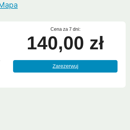
Mapa
Lipe
Ayutthaya
Cena za 7 dni:
140,00 zł
Zarezerwuj