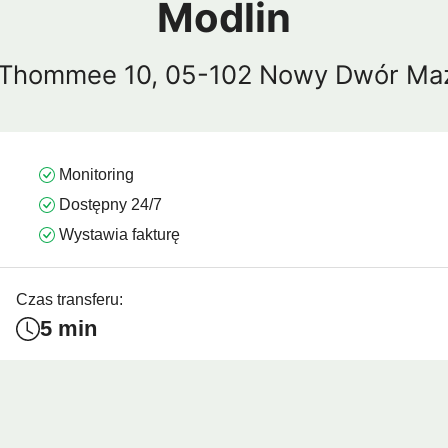
Modlin
mui
Arrecife
Larnaka
Agadir
Como
Koh 
ra Thommee 10, 05-102 Nowy Dwór Ma
Monitoring
Dostępny 24/7
Wystawia fakturę
Czas transferu:
5 min