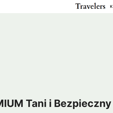
K
Cypr
Egipt
Gwatemala
Kanad
Izrael
Japonia
Meksyk
USA
ża
Katar
Malezja
Pakistan
Rosja
r
Tajlandia
Turcja
m
ZEA
Madagaskar
Maroko
Argentyna
Chile
us
RPA
Zanzibar
Kolumbia
Peru
ielonego Przylądka
Wenezuela
IUM Tani i Bezpieczny
a
Kostaryka