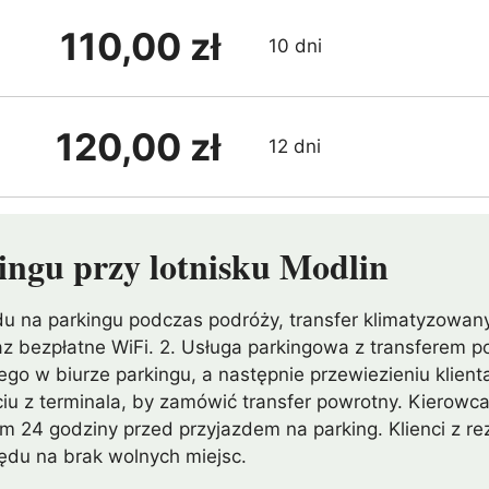
110,00 zł
10 dni
120,00 zł
12 dni
ingu przy lotnisku Modlin
odu na parkingu podczas podróży, transfer klimatyzow
raz bezpłatne WiFi. 2. Usługa parkingowa z transferem 
wego w biurze parkingu, a następnie przewiezieniu klien
ciu z terminala, by zamówić transfer powrotny. Kierowc
m 24 godziny przed przyjazdem na parking. Klienci z r
lędu na brak wolnych miejsc.