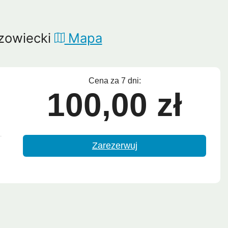
Lipe
Ayutthaya
zowiecki
Mapa
Cena za 7 dni:
100,00 zł
Zarezerwuj