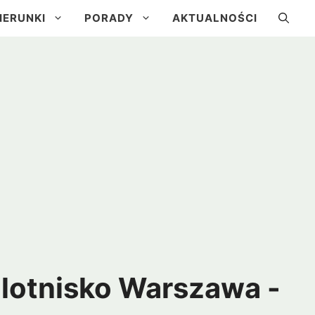
IERUNKI
PORADY
AKTUALNOŚCI
a
Kuba
Brazylia
Urugwaj
 lotnisko Warszawa -