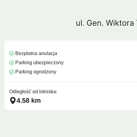
Barcelona
Protaras
Costa Calma
Koh Sa
ul. Gen. Wikto
Bezpłatna anulacja
Parking ubezpieczony
Parking ogrodzony
Odległość od lotniska:
4.58 km