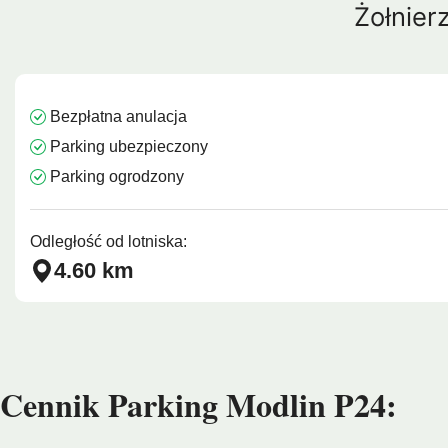
Żołnier
Barcelona
Protaras
Costa Calma
Koh Sa
Bezpłatna anulacja
Parking ubezpieczony
Parking ogrodzony
Odległość od lotniska:
4.60 km
Cennik Parking Modlin P24: