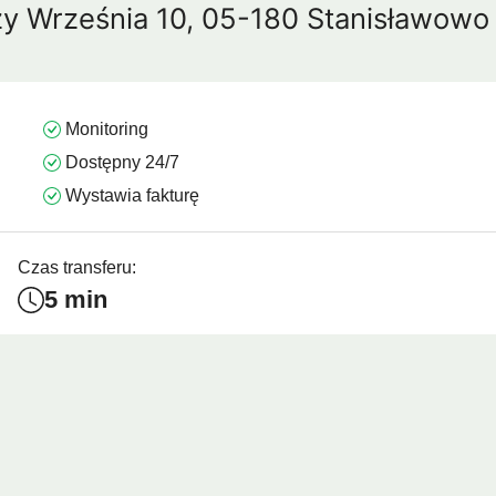
zy Września 10, 05-180 Stanisławow
mui
Arrecife
Larnaka
Agadir
Como
Koh 
Monitoring
Dostępny 24/7
Wystawia fakturę
Czas transferu:
5 min