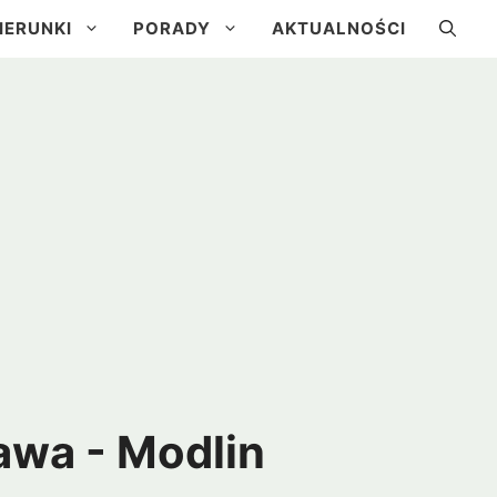
IERUNKI
PORADY
AKTUALNOŚCI
a
Kuba
Brazylia
Urugwaj
awa - Modlin