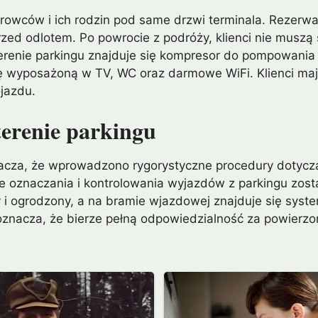
rowców i ich rodzin pod same drzwi terminala. Rezerwacj
rzed odlotem. Po powrocie z podróży, klienci nie muszą
 terenie parkingu znajduje się kompresor do pompowani
ię wyposażoną w TV, WC oraz darmowe WiFi. Klienci ma
jazdu.
terenie parkingu
nacza, że wprowadzono rygorystyczne procedury dotycz
ce oznaczania i kontrolowania wyjazdów z parkingu zo
y i ogrodzony, a na bramie wjazdowej znajduje się sys
 oznacza, że bierze pełną odpowiedzialność za powierz