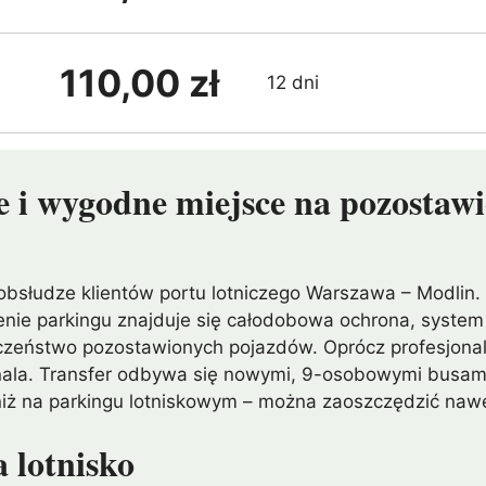
110,00 zł
12 dni
e i wygodne miejsce na pozostaw
w obsłudze klientów portu lotniczego Warszawa – Modlin
renie parkingu znajduje się całodobowa ochrona, system
eczeństwo pozostawionych pojazdów. Oprócz profesjonal
inala. Transfer odbywa się nowymi, 9-osobowymi busami
 niż na parkingu lotniskowym – można zaoszczędzić naw
 lotnisko