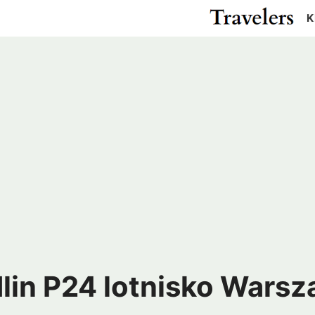
K
Cypr
Egipt
Gwatemala
Kanad
Izrael
Japonia
Meksyk
USA
ża
Katar
Malezja
Pakistan
Rosja
r
Tajlandia
Turcja
m
ZEA
Madagaskar
Maroko
Argentyna
Chile
us
RPA
Zanzibar
Kolumbia
Peru
ielonego Przylądka
Wenezuela
lin P24 lotnisko Warsz
a
Kostaryka