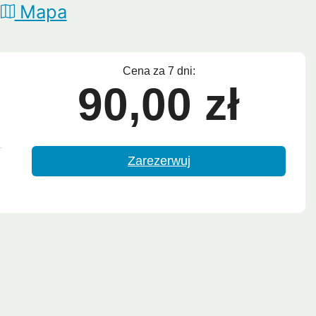
o
Mapa
Lipe
Ayutthaya
Cena za 7 dni:
90,00 zł
Zarezerwuj