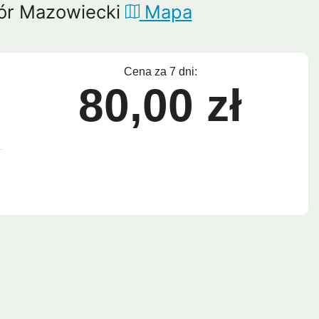
ór Mazowiecki
Mapa
Lipe
Ayutthaya
Cena za 7 dni:
80,00 zł