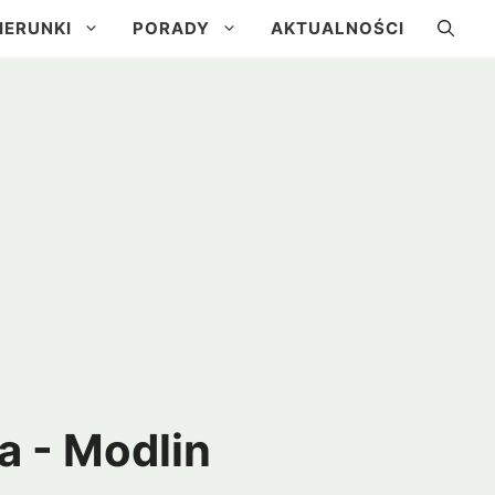
IERUNKI
PORADY
AKTUALNOŚCI
a
Kuba
Brazylia
Urugwaj
a - Modlin