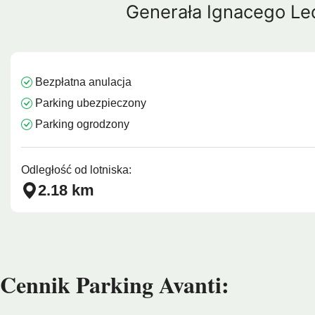
Generała Ignacego L
Barcelona
Protaras
Costa Calma
Koh Sa
Bezpłatna anulacja
Parking ubezpieczony
Parking ogrodzony
Odległość od lotniska:
2.18 km
Cennik Parking Avanti: