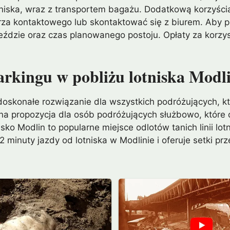
lotniska, wraz z transportem bagażu. Dodatkową korzyści
arza kontaktowego lub skontaktować się z biurem. Aby 
ojeździe oraz czas planowanego postoju. Opłaty za korz
arkingu w pobliżu lotniska Modl
o doskonałe rozwiązanie dla wszystkich podróżujących,
na propozycja dla osób podróżujących służbowo, które 
 Modlin to popularne miejsce odlotów tanich linii lotni
 minuty jazdy od lotniska w Modlinie i oferuje setki pr