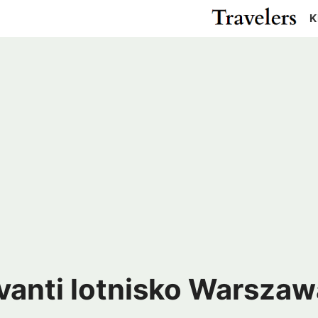
K
Cypr
Egipt
Gwatemala
Kanad
Izrael
Japonia
Meksyk
USA
ża
Katar
Malezja
Pakistan
Rosja
r
Tajlandia
Turcja
m
ZEA
Madagaskar
Maroko
Argentyna
Chile
us
RPA
Zanzibar
Kolumbia
Peru
ielonego Przylądka
Wenezuela
vanti lotnisko Warszaw
a
Kostaryka