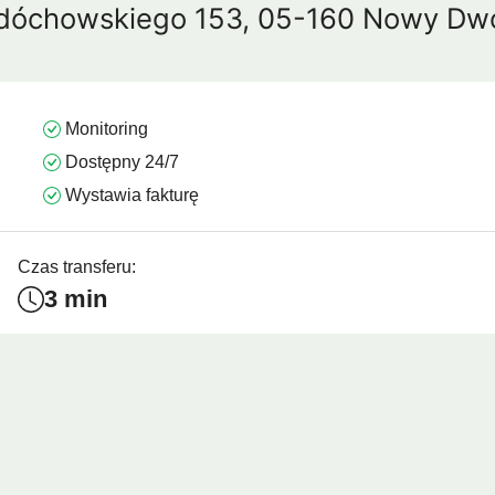
edóchowskiego 153, 05-160 Nowy Dw
mui
Arrecife
Larnaka
Agadir
Como
Koh 
Monitoring
Dostępny 24/7
Wystawia fakturę
Czas transferu:
3 min