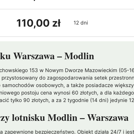
110,00 zł
12 dni
isku Warszawa – Modlin
Ledóchowskiego 153 w Nowym Dworze Mazowieckim (05-1
y i przystosowany do zagospodarowania setek przestronn
e samochodów osobowych, a także posiadacze większych 
dniowego postoju cena wynosi 60 złotych, a dla każdego 
acić tylko 90 złotych, a za 2 tygodnie (14 dni) jedynie 1
rzy lotnisku Modlin – Warszawa
na zapewnione bezpieczeństwo. Obiekt działa 24/7 i je